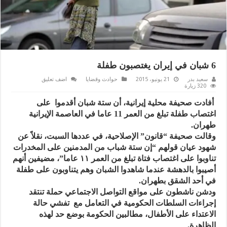
6 شبان في إيران يغتصبون طفلة
سعيد بدر
21 يونيو، 2015
حوادث وقضايا
اضف تعليق
320 زيارة
أفادت صحيفة محلية إيرانية، أن ستة شبان أقدموا على
اغتصاب طفلة تبلغ من العمر 11 عاما في العاصمة الإيرانية
طهران.
وقالت صحيفة “قانون” الإصلاحية، في عددها السبت، نقلاً عن
شهود عيان قولهم “إن ستة شباب من المدمنين على المخدرات
تناوبوا على اغتصاب فتاة تبلغ من العمر ١١ عاما”، مضيفين أنهم
أصيبوا بالدهشة عندما شاهدوا الشبان وهم يتناوبون على طفلة
في أحد الشقق بطهران.
ودشن ناشطون على مواقع التواصل الاجتماعي حملة تنتقد
إجراءات السلطات الحكومية في التعامل مع تفشي حالة
الاعتداء على الأطفال، مطالبين الحكومة بوضع حد لهذه
الظاهرة.