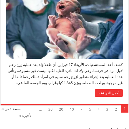
كشف أحد المستشفيات، الأربعاء 17 فبراير، أن طفلا وُلد بعد عملية زرع رحم
لأول مرة في فرنسا، وهي ولادات نادرة للغاية لكنها ليست غير مسبوقة. وتأتي
هذه العملية بعد إجراء متطور لزرع رحم سليم في امرأة تملك رحما تالفا أو
غير موجود. وولدت الطفلة، بوزن 1.845 كيلوغرام، يوم الجمعة الماضي، …
أكمل القراءة »
1
...
30
20
10
»
5
4
3
2
صفحة 1 من 88
الأخيرة »